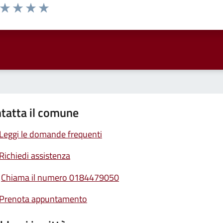
a da 1 a 5 stelle la pagina
ta 1 stelle su 5
Valuta 2 stelle su 5
Valuta 3 stelle su 5
Valuta 4 stelle su 5
Valuta 5 stelle su 5
tatta il comune
Leggi le domande frequenti
Richiedi assistenza
Chiama il numero 0184479050
Prenota appuntamento