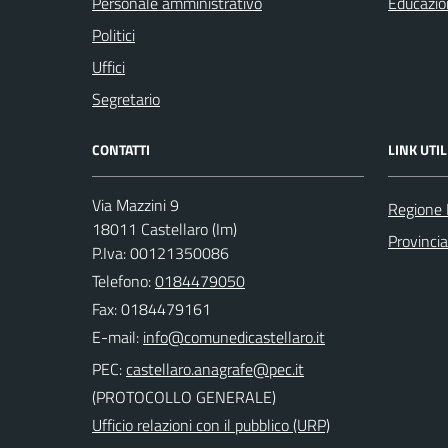
Personale amministrativo
Educazio
Politici
Uffici
Segretario
CONTATTI
LINK UTIL
Via Mazzini 9
Regione 
18011 Castellaro (Im)
Provincia
P.Iva: 00121350086
Telefono:
0184479050
Fax: 0184479161
E-mail:
PEC:
(PROTOCOLLO GENERALE)
Ufficio relazioni con il pubblico (URP)