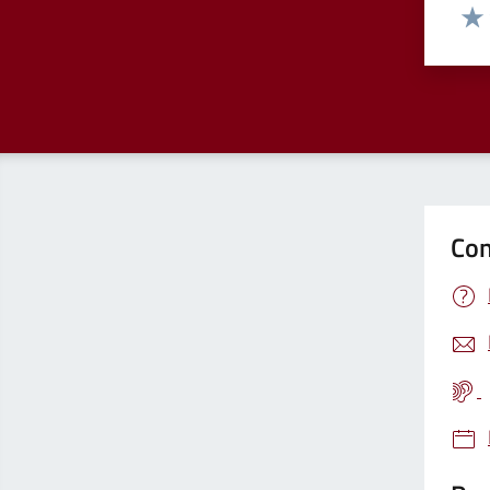
Valut
Valu
Con