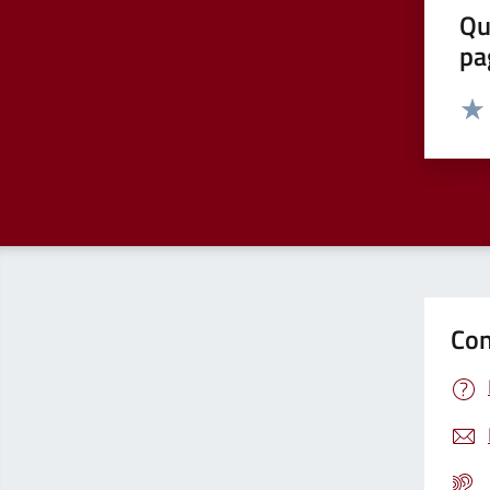
Qu
pa
Valut
Valu
Con