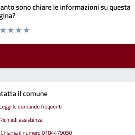
anto sono chiare le informazioni su questa
gina?
a da 1 a 5 stelle la pagina
ta 1 stelle su 5
Valuta 2 stelle su 5
Valuta 3 stelle su 5
Valuta 4 stelle su 5
Valuta 5 stelle su 5
tatta il comune
Leggi le domande frequenti
Richiedi assistenza
Chiama il numero 0184479050