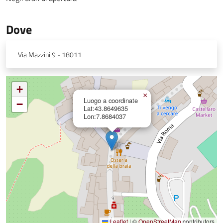
Dove
Via Mazzini 9 - 18011
+
×
Luogo a coordinate
−
Lat:43.8649635
Lon:7.8684037
Leaflet
|
©
OpenStreetMap
contributors