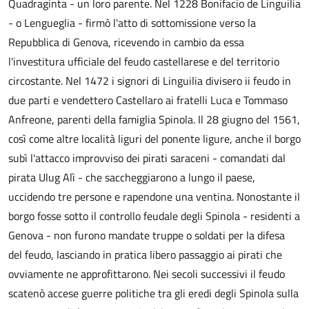
Quadraginta - un loro parente. Nel 1228 Bonifacio de Linguilia
- o Lengueglia - firmò l'atto di sottomissione verso la
Repubblica di Genova, ricevendo in cambio da essa
l'investitura ufficiale del feudo castellarese e del territorio
circostante. Nel 1472 i signori di Linguilia divisero ii feudo in
due parti e vendettero Castellaro ai fratelli Luca e Tommaso
Anfreone, parenti della famiglia Spinola. Il 28 giugno del 1561,
così come altre località liguri del ponente ligure, anche il borgo
subì l'attacco improvviso dei pirati saraceni - comandati dal
pirata Ulug Alì - che saccheggiarono a lungo il paese,
uccidendo tre persone e rapendone una ventina. Nonostante il
borgo fosse sotto il controllo feudale degli Spinola - residenti a
Genova - non furono mandate truppe o soldati per la difesa
del feudo, lasciando in pratica libero passaggio ai pirati che
ovviamente ne approfittarono. Nei secoli successivi il feudo
scatenò accese guerre politiche tra gli eredi degli Spinola sulla