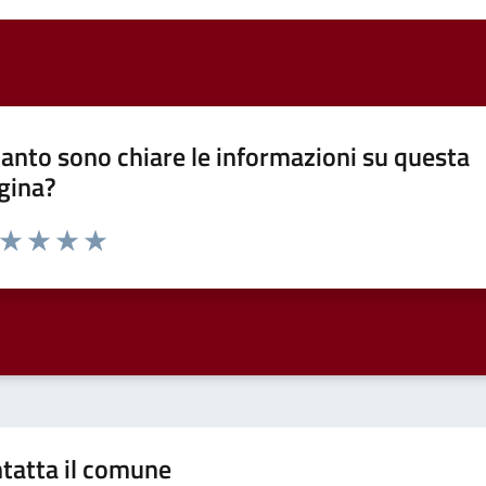
anto sono chiare le informazioni su questa
gina?
a da 1 a 5 stelle la pagina
ta 1 stelle su 5
Valuta 2 stelle su 5
Valuta 3 stelle su 5
Valuta 4 stelle su 5
Valuta 5 stelle su 5
tatta il comune