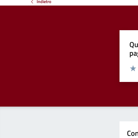
Indietro
Qu
pa
Valut
Valu
Con