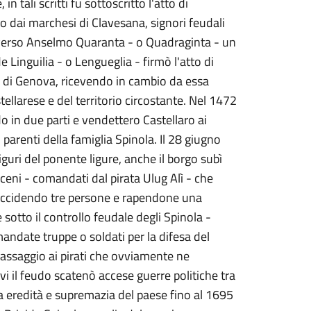
n tali scritti fu sottoscritto l'atto di
o dai marchesi di Clavesana, signori feudali
 verso Anselmo Quaranta - o Quadraginta - un
 Linguilia - o Lengueglia - firmò l'atto di
 di Genova, ricevendo in cambio da essa
stellarese e del territorio circostante. Nel 1472
udo in due parti e vendettero Castellaro ai
parenti della famiglia Spinola. Il 28 giugno
iguri del ponente ligure, anche il borgo subì
aceni - comandati dal pirata Ulug Alì - che
 uccidendo tre persone e rapendone una
sotto il controllo feudale degli Spinola -
ndate truppe o soldati per la difesa del
 passaggio ai pirati che ovviamente ne
vi il feudo scatenò accese guerre politiche tra
tta eredità e supremazia del paese fino al 1695