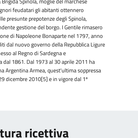
a Brigida Spinola, moglie del marchese
nori feudatari gli abitanti ottennero
lle presunte prepotenze degli Spinola,
ndente gestione del borgo. I Gentile rimasero
vasione di Napoleone Bonaparte nel 1797, anno
boliti dal nuovo governo della Repubblica Ligure
nesso al Regno di Sardegna e
a dal 1861. Dal 1973 al 30 aprile 2011 ha
na Argentina Armea, quest'ultima soppressa
29 dicembre 2010[5] e in vigore dal 1º
tura ricettiva