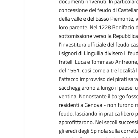
documenti rinvenuti. In particolare, i
concessione del feudo di Castellar
della valle e del basso Piemonte,
loro parente. Nel 1228 Bonifacio de
sottomissione verso la Repubblica
l'investitura ufficiale del feudo ca
i signori di Linguilia divisero ii fe
fratelli Luca e Tommaso Anfreone, 
del 1561, così come altre località l
l'attacco improvviso dei pirati sar
saccheggiarono a lungo il paese,
ventina. Nonostante il borgo fosse 
residenti a Genova - non furono ma
feudo, lasciando in pratica libero
approfittarono. Nei secoli successi
gli eredi degli Spinola sulla corre