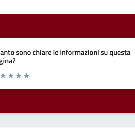
anto sono chiare le informazioni su questa
gina?
a da 1 a 5 stelle la pagina
ta 1 stelle su 5
Valuta 2 stelle su 5
Valuta 3 stelle su 5
Valuta 4 stelle su 5
Valuta 5 stelle su 5