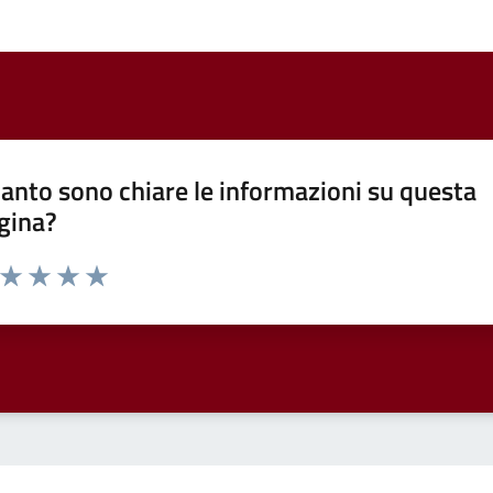
anto sono chiare le informazioni su questa
gina?
a da 1 a 5 stelle la pagina
ta 1 stelle su 5
Valuta 2 stelle su 5
Valuta 3 stelle su 5
Valuta 4 stelle su 5
Valuta 5 stelle su 5