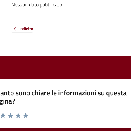
Nessun dato pubblicato.
Indietro
anto sono chiare le informazioni su questa
gina?
a da 1 a 5 stelle la pagina
ta 1 stelle su 5
Valuta 2 stelle su 5
Valuta 3 stelle su 5
Valuta 4 stelle su 5
Valuta 5 stelle su 5