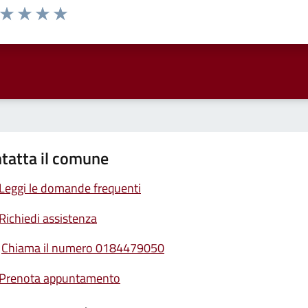
a da 1 a 5 stelle la pagina
ta 1 stelle su 5
Valuta 2 stelle su 5
Valuta 3 stelle su 5
Valuta 4 stelle su 5
Valuta 5 stelle su 5
tatta il comune
Leggi le domande frequenti
Richiedi assistenza
Chiama il numero 0184479050
Prenota appuntamento