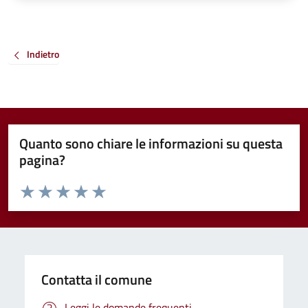
Indietro
Quanto sono chiare le informazioni su questa
pagina?
Valuta da 1 a 5 stelle la pagina
Valuta 1 stelle su 5
Valuta 2 stelle su 5
Valuta 3 stelle su 5
Valuta 4 stelle su 5
Valuta 5 stelle su 5
Contatta il comune
Leggi le domande frequenti