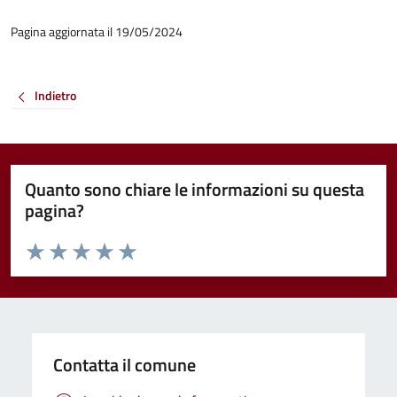
Pagina aggiornata il 19/05/2024
Indietro
Quanto sono chiare le informazioni su questa
pagina?
Valuta da 1 a 5 stelle la pagina
Valuta 1 stelle su 5
Valuta 2 stelle su 5
Valuta 3 stelle su 5
Valuta 4 stelle su 5
Valuta 5 stelle su 5
Contatta il comune