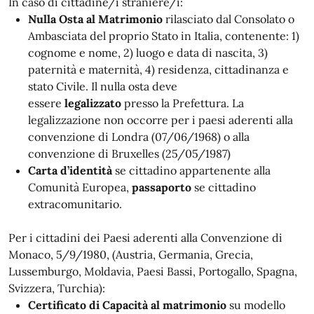
In caso di cittadine/i straniere/i:
Nulla Osta al Matrimonio
rilasciato dal Consolato o
Ambasciata del proprio Stato in Italia, contenente: 1)
cognome e nome, 2) luogo e data di nascita, 3)
paternità e maternità, 4) residenza, cittadinanza e
stato Civile. Il nulla osta deve
essere
legalizzato
presso la Prefettura. La
legalizzazione non occorre per i paesi aderenti alla
convenzione di Londra (07/06/1968) o alla
convenzione di Bruxelles (25/05/1987)
Carta d’identità
se cittadino appartenente alla
Comunità Europea,
passaporto
se cittadino
extracomunitario.
Per i cittadini dei Paesi aderenti alla Convenzione di
Monaco, 5/9/1980, (Austria, Germania, Grecia,
Lussemburgo, Moldavia, Paesi Bassi, Portogallo, Spagna,
Svizzera, Turchia):
Certificato di Capacità al matrimonio
su modello