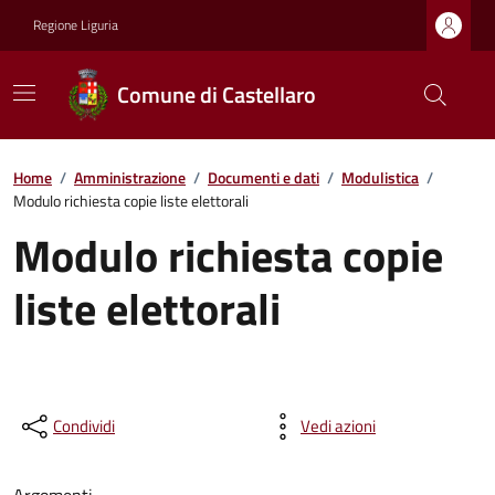
Regione Liguria
Comune di Castellaro
Home
/
Amministrazione
/
Documenti e dati
/
Modulistica
/
Modulo richiesta copie liste elettorali
Modulo richiesta copie
liste elettorali
Condividi
Vedi azioni