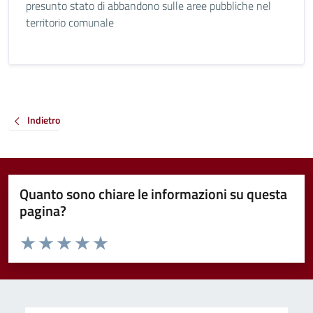
presunto stato di abbandono sulle aree pubbliche nel
territorio comunale
Indietro
Quanto sono chiare le informazioni su questa
pagina?
Valuta da 1 a 5 stelle la pagina
Valuta 1 stelle su 5
Valuta 2 stelle su 5
Valuta 3 stelle su 5
Valuta 4 stelle su 5
Valuta 5 stelle su 5