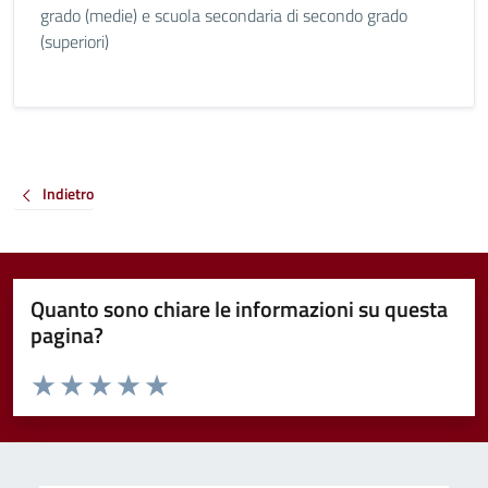
grado (medie) e scuola secondaria di secondo grado
(superiori)
Indietro
Quanto sono chiare le informazioni su questa
pagina?
Valuta da 1 a 5 stelle la pagina
Valuta 1 stelle su 5
Valuta 2 stelle su 5
Valuta 3 stelle su 5
Valuta 4 stelle su 5
Valuta 5 stelle su 5